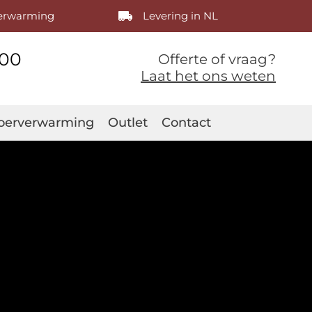
verwarming
Levering in NL
400
Offerte of vraag?
Laat het ons weten
oerverwarming
Outlet
Contact