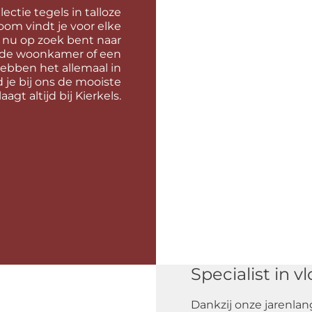
ctie tegels in talloze
oom vindt je voor elke
e nu op zoek bent naar
r de woonkamer of een
hebben het allemaal in
d je bij ons de mooiste
laagt altijd bij Kierkels.
Specialist in 
Dankzij onze jarenlan