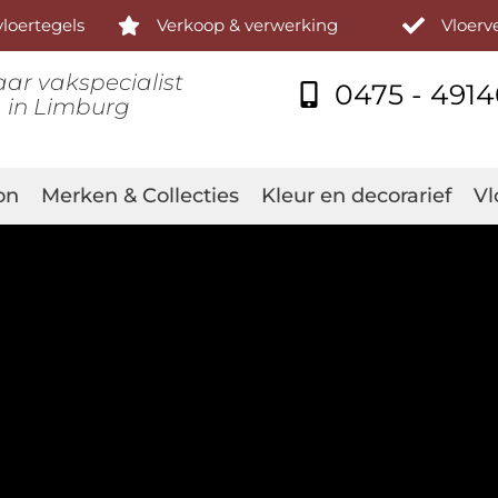
loertegels
Verkoop & verwerking
Vloer
aar vakspecialist
0475 - 491
in Limburg
on
Merken & Collecties
Kleur en decorarief
Vl