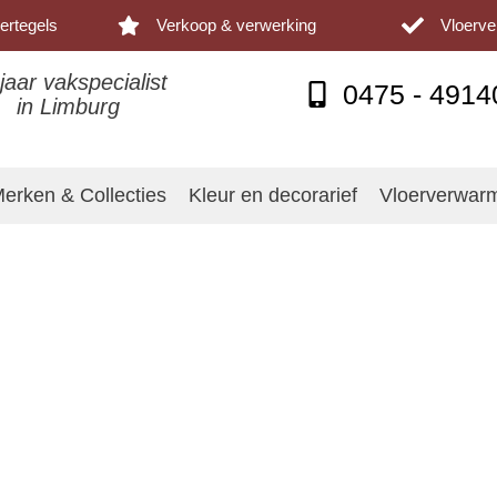
ertegels
Verkoop & verwerking
Vloerv
jaar vakspecialist
0475 - 4914
in Limburg
erken & Collecties
Kleur en decorarief
Vloerverwar