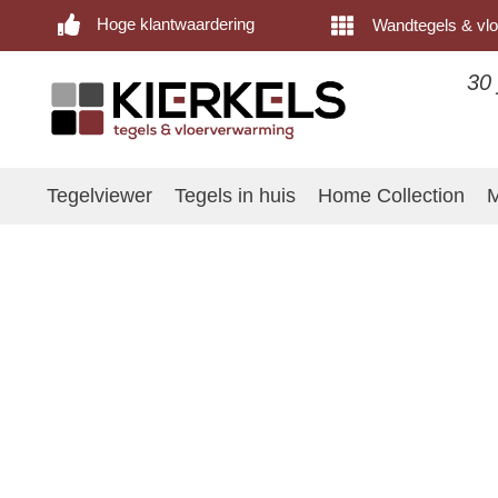
Hoge klantwaardering
Wandtegels & vlo
30 
Tegelviewer
Tegels in huis
Home Collection
M