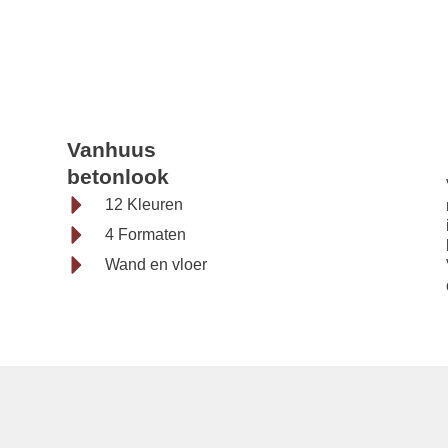
Vanhuus bet
Vanhuus
betonlook
tegels
12 Kleuren
4 Formaten
Wand en vloer