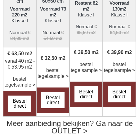
cm
60x60 cm
Restant 82
Voorraad
Voorraad
Voorraad 73
m2
130m2
220 m2
m2
Klasse I
Klasse I
Klasse I
Klasse I
Normaal
€
Normaal
€
Normaal
€
Normaal
€
95,50 m2
64,50 m2
84,90 m2
54,50 m2
€ 39,50 m2
€ 39,90 m2
€ 63,50 m2
€ 32,50 m2
vanaf 40 m2 -
bestel
bestel
€ 53,95 m2
bestel
tegelsample >
tegelsample >
tegelsample >
bestel
tegelsample >
Bestel
Bestel
direct
direct
Bestel
Bestel
direct
direct
Meer aanbieding bekijken? Ga naar de
OUTLET >