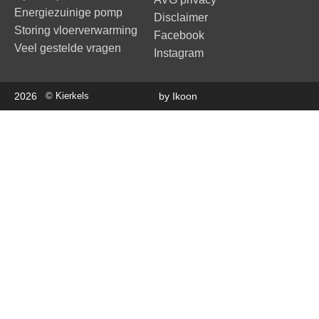
Energiezuinige pomp
Disclaimer
Storing vloerverwarming
Facebook
Veel gestelde vragen
Instagram
2026
© Kierkels
by Ikoon