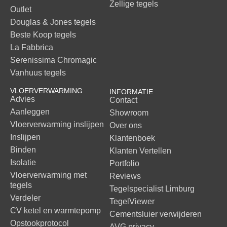
Zellige tegels
Outlet
Douglas & Jones tegels
Beste Koop tegels
La Fabbrica
Serenissima Chromagic
Vanhuus tegels
VLOERVERWARMING
INFORMATIE
Advies
Contact
Aanleggen
Showroom
Vloerverwarming inslijpen
Over ons
Inslijpen
Klantenboek
Binden
Klanten Vertellen
Isolatie
Portfolio
Vloerverwarming met
Reviews
tegels
Tegelspecialist Limburg
Verdeler
TegelViewer
CV ketel en warmtepomp
Cementsluier verwijderen
Opstookprotocol
AVG privacy