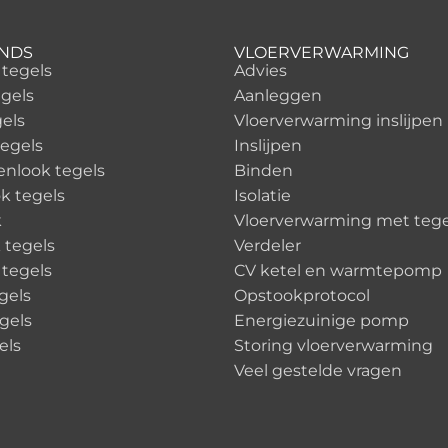
ENDS
VLOERVERWARMING
 tegels
Advies
gels
Aanleggen
els
Vloerverwarming inslijpen
egels
Inslijpen
enlook tegels
Binden
k tegels
Isolatie
k
Vloerverwarming met tege
 tegels
Verdeler
 tegels
CV ketel en warmtepomp
gels
Opstookprotocol
egels
Energiezuinige pomp
els
Storing vloerverwarming
Veel gestelde vragen