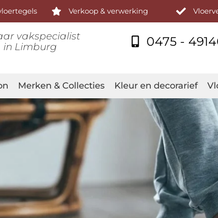
loertegels
Verkoop & verwerking
Vloer
aar vakspecialist
0475 - 491
in Limburg
on
Merken & Collecties
Kleur en decorarief
Vl