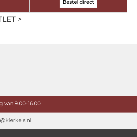
Bestel direct
TLET >
g van 9.00-16.00
@kierkels.nl