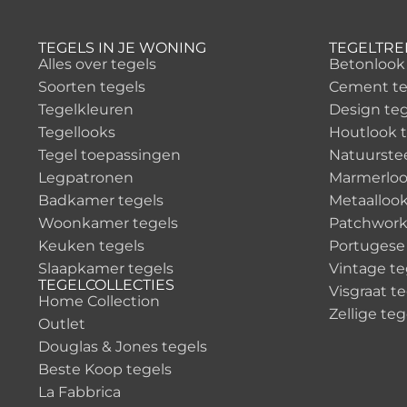
TEGELS IN JE WONING
TEGELTR
Alles over tegels
Betonlook
Soorten tegels
Cement te
Tegelkleuren
Design teg
Tegellooks
Houtlook t
Tegel toepassingen
Natuurste
Legpatronen
Marmerloo
Badkamer tegels
Metaalloo
Woonkamer tegels
Patchwork
Keuken tegels
Portugese
Slaapkamer tegels
Vintage te
TEGELCOLLECTIES
Visgraat t
Home Collection
Zellige teg
Outlet
Douglas & Jones tegels
Beste Koop tegels
La Fabbrica