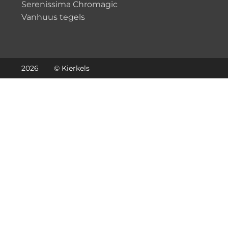
Serenissima Chromagic
Vanhuus tegels
2026
© Kierkels