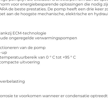
orm voor energiebesparende oplossingen die nodig zijn
PARA de beste prestaties. De pomp heeft een drie keer
t aan de hoogste mechanische, elektrische en hydrauli
 dankzij ECM-technologie
met oude ongeregelde verwarmingspompen
nctioneren van de pomp
t-up
temperatuurbereik van 0 ° C tot +95 ° C
compacte uitvoering
overbelasting
 corrosie te voorkomen wanneer er condensatie optreedt