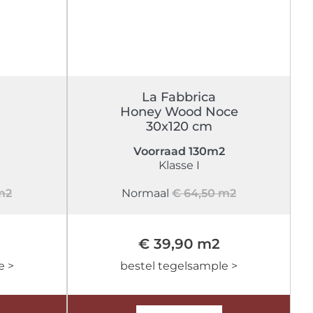
La Fabbrica
Honey Wood Noce
30x120 cm
Voorraad 130m2
Klasse I
m2
Normaal
€ 64,50 m2
€ 39,90 m2
e >
bestel tegelsample >