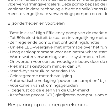
vloerverwarmingsverdelers. Deze pomp bepaalt de n
koploper in deze technologie biedt de Wilo Yonos 
meeste vergelijkbare verwarmingspompen en voldoe
Bijzonderheden en voordelen
“Best in class” High Efficiency pomp van de markt
• Tot 80% elektriciteit besparen in vergelijking 
• Zelf regelende pomp, met ontluchtingsfunctie
• Unieke LED-weergave met informatie over het fu
• Hoog aanloopmoment voor een betrouwbare star
• Warm water verwarming van alle systemen, in het 
• Ontworpen voor een eenvoudige inbouw door de 
• Piek inschakelstroom minder dan 3A
• Stand-by verbruik minder dan 1 W
• Geïntegreerde motorbeveiliging
• Automatische verlaging “power consumption” bij 
• Voorkomen van stromingsgeluiden
• Toegerust op de eisen van de OEM-markt
• Kataforese gecoat (KTL) gietijzeren pomphuis om
Besparing op de energierekening