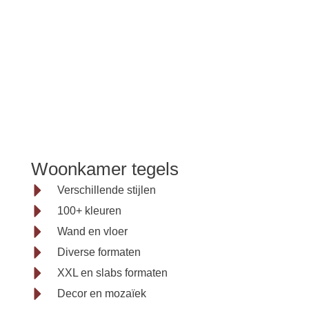
Woonkamer
Woonkamer tegels
tegels
Verschillende stijlen
100+ kleuren
Wand en vloer
duurzaam en slijtvast
Diverse formaten
XXL en slabs formaten
Decor en mozaïek