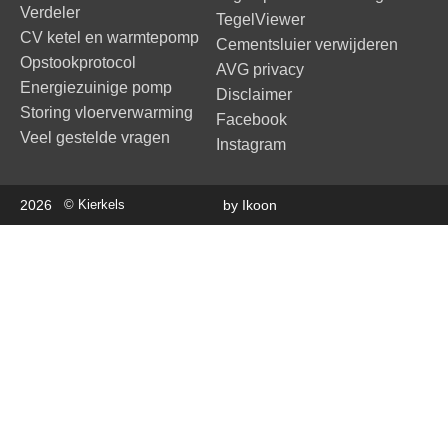
Verdeler
TegelViewer
CV ketel en warmtepomp
Cementsluier verwijderen
Opstookprotocol
AVG privacy
Energiezuinige pomp
Disclaimer
Storing vloerverwarming
Facebook
Veel gestelde vragen
Instagram
2026
© Kierkels
by Ikoon