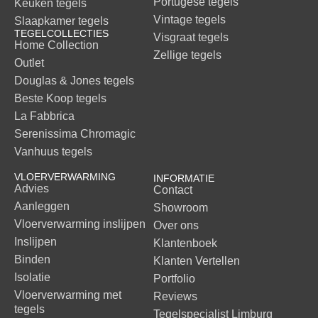
Portugese tegels
Keuken tegels
Vintage tegels
Slaapkamer tegels
TEGELCOLLECTIES
Visgraat tegels
Home Collection
Zellige tegels
Outlet
Douglas & Jones tegels
Beste Koop tegels
La Fabbrica
Serenissima Chromagic
Vanhuus tegels
VLOERVERWARMING
INFORMATIE
Advies
Contact
Aanleggen
Showroom
Vloerverwarming inslijpen
Over ons
Inslijpen
Klantenboek
Binden
Klanten Vertellen
Isolatie
Portfolio
Vloerverwarming met
Reviews
tegels
Tegelspecialist Limburg