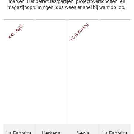
merken. Het betreft restpartijen, projectoverschotten en
magazijnopruimingen, dus wees er snel bij want op=op.
60% Korting
XXL Tegel
La Fabbrica
Herberia
Venis
La Fabbrica