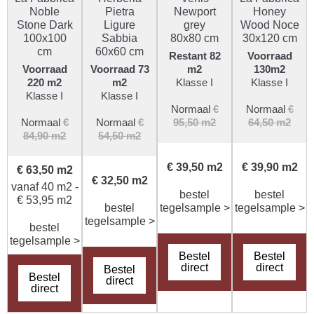
Noble
Pietra
Newport
Honey
Stone Dark
Ligure
grey
Wood Noce
100x100
Sabbia
80x80 cm
30x120 cm
cm
60x60 cm
Restant 82
Voorraad
Voorraad
Voorraad 73
m2
130m2
220 m2
m2
Klasse I
Klasse I
Klasse I
Klasse I
Normaal
€
Normaal
€
Normaal
€
Normaal
€
95,50 m2
64,50 m2
84,90 m2
54,50 m2
€ 39,50 m2
€ 39,90 m2
€ 63,50 m2
€ 32,50 m2
vanaf 40 m2 -
bestel
bestel
€ 53,95 m2
bestel
tegelsample >
tegelsample >
tegelsample >
bestel
tegelsample >
Bestel
Bestel
direct
direct
Bestel
Bestel
direct
direct