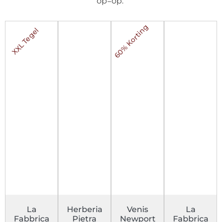
op=op.
60% Korting
XXL Tegel
La
Herberia
Venis
La
Fabbrica
Pietra
Newport
Fabbrica