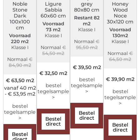
Noble
Ligure
grey
Honey
Stone
Sabbia
80x80 cm
Wood
Dark
60x60 cm
Noce
Restant 82
100x100
30x120 cm
Voorraad
m2
cm
73 m2
Klasse I
Voorraad
Voorraad
Klasse I
130m2
220 m2
Normaal
€
Klasse I
Klasse I
Normaal
€
95,50 m2
54,50 m2
Normaal
€
Normaal
€
64,50 m2
84,90 m2
€ 39,50 m2
€ 32,50 m2
€ 39,90 m2
bestel
€ 63,50 m2
bestel
tegelsample
vanaf 40 m2
tegelsample
>
bestel
- € 53,95 m2
>
tegelsample
>
bestel
tegelsample
Bestel
>
direct
Bestel
direct
Bestel
direct
Bestel
direct