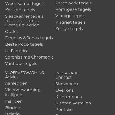
Patchwork tegels
Woonkamer tegels
Portugese tegels
Keuken tegels
Vintage tegels
Slaapkamer tegels
TEGELCOLLECTIES
Visgraat tegels
Home Collection
Zellige tegels
Outlet
Douglas & Jones tegels
Beste Koop tegels
La Fabbrica
Serenissima Chromagic
Vanhuus tegels
VLOERVERWARMING
INFORMATIE
Advies
Contact
Aanleggen
Showroom
Vloerverwarming
Over ons
inslijpen
Klantenboek
Inslijpen
Klanten Vertellen
Binden
Portfolio
Isolatie