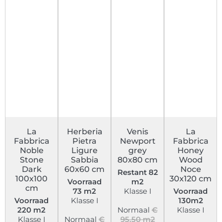
La
Herberia
Venis
La
Fabbrica
Pietra
Newport
Fabbrica
Noble
Ligure
grey
Honey
Stone
Sabbia
80x80 cm
Wood
Dark
60x60 cm
Noce
Restant 82
100x100
30x120 cm
Voorraad
m2
cm
73 m2
Klasse I
Voorraad
Voorraad
Klasse I
130m2
220 m2
Normaal
€
Klasse I
Klasse I
Normaal
€
95,50 m2