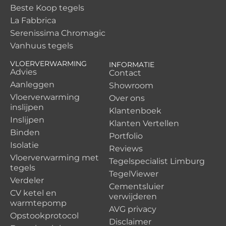
Beste Koop tegels
La Fabbrica
Serenissima Chromagic
Vanhuus tegels
VLOERVERWARMING
INFORMATIE
Advies
Contact
Aanleggen
Showroom
Vloerverwarming
Over ons
inslijpen
Klantenboek
Inslijpen
Klanten Vertellen
Binden
Portfolio
Isolatie
Reviews
Vloerverwarming met
Tegelspecialist Limburg
tegels
TegelViewer
Verdeler
Cementsluier
CV ketel en
verwijderen
warmtepomp
AVG privacy
Opstookprotocol
Disclaimer