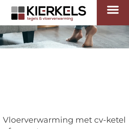
Merken & Collecties
Kleur en decorarief
Vloerverwarming met cv-ketel