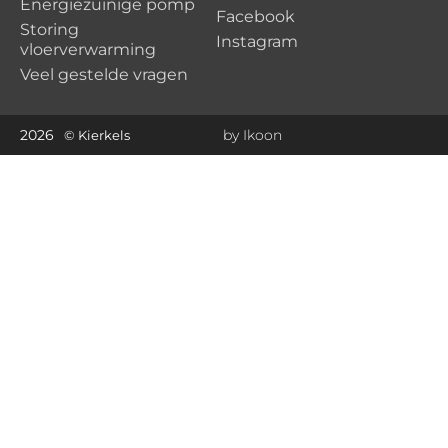
Energiezuinige pomp
Facebook
Storing
Instagram
vloerverwarming
Veel gestelde vragen
2026
by Ikoon
© Kierkels