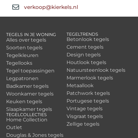
verkoop@kierkels.nl
TEGELTRENDS
TEGELS IN JE WONING
Betonlook tegels
Alles over tegels
Cement tegels
Soorten tegels
Design tegels
Tegelkleuren
Houtlook tegels
Tegellooks
Natuursteenlook tegels
Tegel toepassingen
Marmerlook tegels
Legpatronen
Metaallook
Badkamer tegels
Patchwork tegels
Woonkamer tegels
Portugese tegels
Keuken tegels
Vintage tegels
Slaapkamer tegels
TEGELCOLLECTIES
Visgraat tegels
Home Collection
Zellige tegels
Outlet
Douglas & Jones tegels