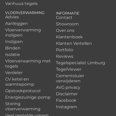
Vanhuus tegels
VLOERVERWARMING
INFORMATIE
Advies
Contact
Aanleggen
Showroom
Vloerverwarming
Over ons
inslijpen
Klantenboek
Inslijpen
Klanten Vertellen
Binden
Portfolio
Isolatie
Reviews
Vloerverwarming met
Tegelspecialist Limburg
tegels
TegelViewer
Verdeler
Cementsluier
CV ketel en
verwijderen
warmtepomp
AVG privacy
Opstookprotocol
Disclaimer
Energiezuinige pomp
Facebook
Storing
Instagram
vloerverwarming
Veel gestelde vragen