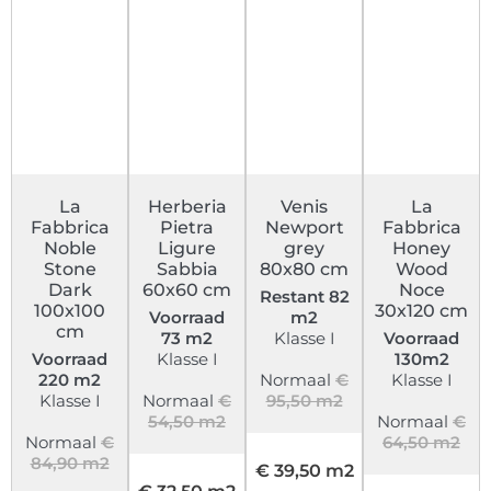
La
Herberia
Venis
La
Fabbrica
Pietra
Newport
Fabbrica
Noble
Ligure
grey
Honey
Stone
Sabbia
80x80 cm
Wood
Dark
60x60 cm
Noce
Restant 82
100x100
30x120 cm
Voorraad
m2
cm
73 m2
Klasse I
Voorraad
Voorraad
Klasse I
130m2
220 m2
Normaal
€
Klasse I
Klasse I
Normaal
€
95,50 m2
54,50 m2
Normaal
€
Normaal
€
64,50 m2
84,90 m2
€ 39,50 m2