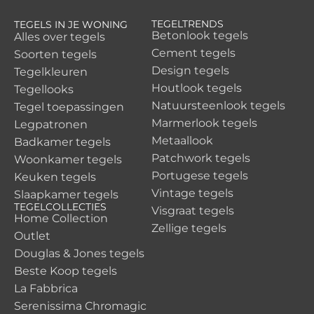
TEGELTRENDS
TEGELS IN JE WONING
Betonlook tegels
Alles over tegels
Cement tegels
Soorten tegels
Design tegels
Tegelkleuren
Houtlook tegels
Tegellooks
Natuursteenlook tegels
Tegel toepassingen
Marmerlook tegels
Legpatronen
Metaallook
Badkamer tegels
Patchwork tegels
Woonkamer tegels
Portugese tegels
Keuken tegels
Vintage tegels
Slaapkamer tegels
TEGELCOLLECTIES
Visgraat tegels
Home Collection
Zellige tegels
Outlet
Douglas & Jones tegels
Beste Koop tegels
La Fabbrica
Serenissima Chromagic