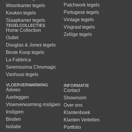
Patchwork tegels
Woonkamer tegels
Portugese tegels
Keuken tegels
Vintage tegels
Slaapkamer tegels
TEGELCOLLECTIES
Visgraat tegels
Home Collection
Zellige tegels
Outlet
Douglas & Jones tegels
Beste Koop tegels
La Fabbrica
Serenissima Chromagic
Vanhuus tegels
VLOERVERWARMING
INFORMATIE
Advies
Contact
Aanleggen
Showroom
Vloerverwarming inslijpen
Over ons
Inslijpen
Klantenboek
Binden
Klanten Vertellen
Isolatie
Portfolio