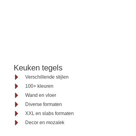
Keuken
Keuken tegels
tegels
Verschillende stijlen
100+ kleuren
Wand en vloer
van modern tot
Diverse formaten
landelijk
XXL en slabs formaten
Decor en mozaïek