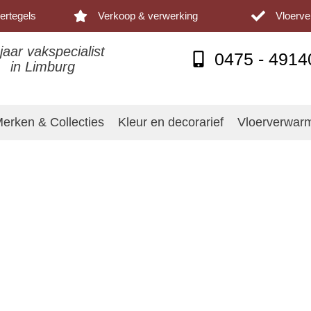
ertegels
Verkoop & verwerking
Vloerv
jaar vakspecialist
0475 - 4914
in Limburg
erken & Collecties
Kleur en decorarief
Vloerverwar