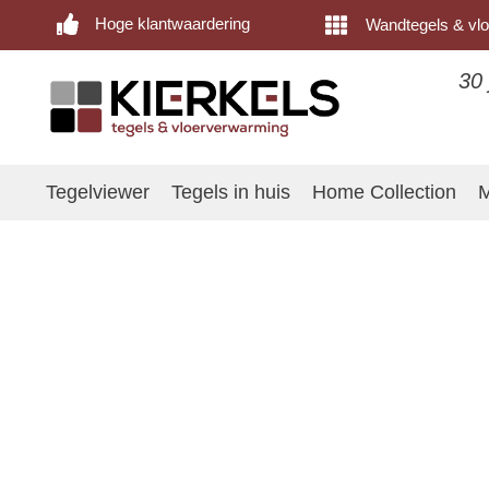
Hoge klantwaardering
Wandtegels & vlo
30 
Tegelviewer
Tegels in huis
Home Collection
M