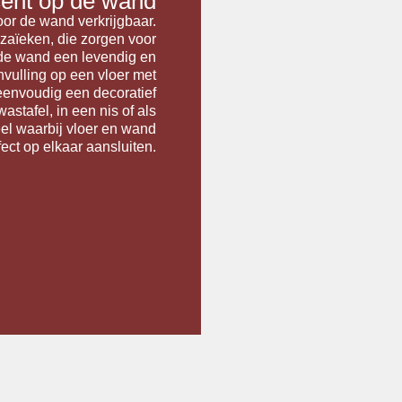
ent op de wand
oor de wand verkrijgbaar.
zaïeken, die zorgen voor
n de wand een levendig en
nvulling op een vloer met
eenvoudig een decoratief
astafel, in een nis of als
el waarbij vloer en wand
fect op elkaar aansluiten.