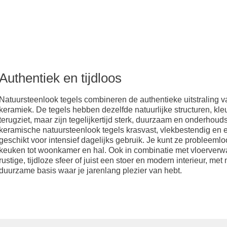
enlook
Authentiek en tijdloos
s
Natuursteenlook tegels combineren de authentieke uitstraling v
keramiek. De tegels hebben dezelfde natuurlijke structuren, kle
terugziet, maar zijn tegelijkertijd sterk, duurzaam en onderhoudsv
keramische natuursteenlook tegels krasvast, vlekbestendig en e
n vloer
geschikt voor intensief dagelijks gebruik. Je kunt ze probleeml
keuken tot woonkamer en hal. Ook in combinatie met vloerverwar
rustige, tijdloze sfeer of juist een stoer en modern interieur, met
duurzame basis waar je jarenlang plezier van hebt.