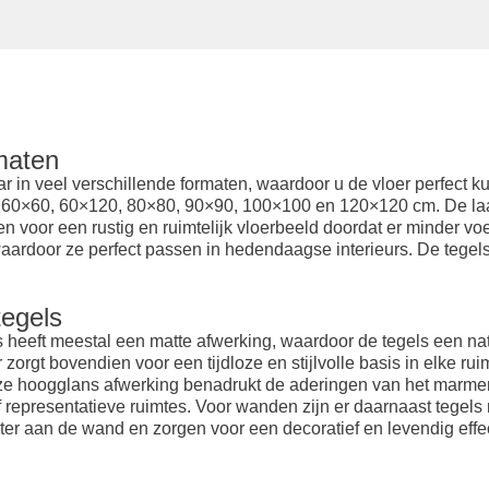
maten
ar in veel verschillende formaten, waardoor u de vloer perfect 
d 60×60, 60×120, 80×80, 90×90, 100×100 en 120×120 cm. De laat
n voor een rustig en ruimtelijk vloerbeeld doordat er minder vo
 waardoor ze perfect passen in hedendaagse interieurs. De tegel
tegels
eeft meestal een matte afwerking, waardoor de tegels een natuurl
 zorgt bovendien voor een tijdloze en stijlvolle basis in elke ru
eze hoogglans afwerking benadrukt de aderingen van het marmer e
representatieve ruimtes. Voor wanden zijn er daarnaast tegels m
ter aan de wand en zorgen voor een decoratief en levendig effec