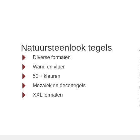
Natuurste
Natuursteenlook tegels
tegel
Diverse formaten
Wand en vloer
50 + kleuren
voor wand e
Mozaïek en decortegels
XXL formaten